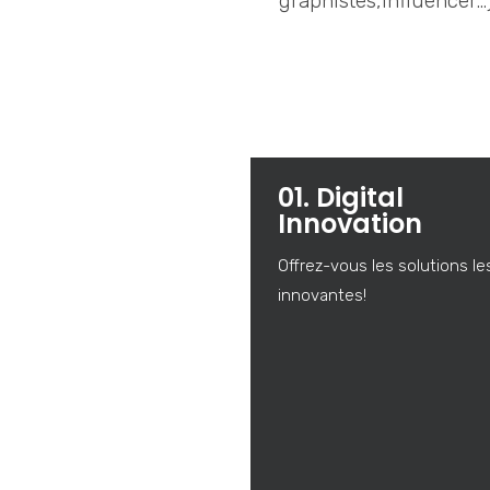
graphistes,influencer…
01. Digital
Innovation
Offrez-vous les solutions le
innovantes!