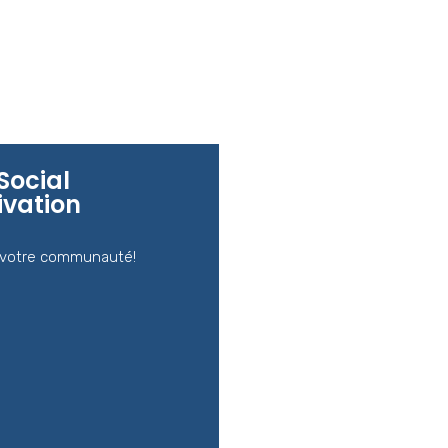
 Social
ivation
 votre communauté!