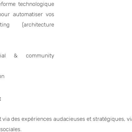
eforme technologique
pour automatiser vos
ing (architecture
rial & community
on
:
t via des expériences audacieuses et stratégiques, v
 sociales.