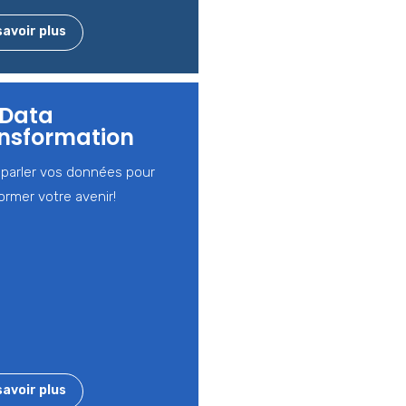
savoir plus
 Data
nsformation
 parler vos données pour
ormer votre avenir!
savoir plus