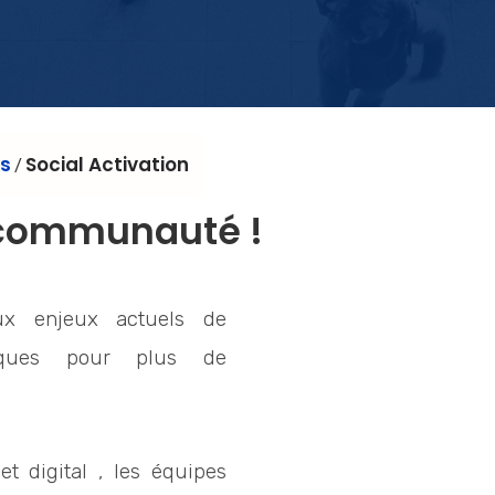
es
Social Activation
/
 communauté !
x enjeux actuels de
arques pour plus de
t digital , les équipes